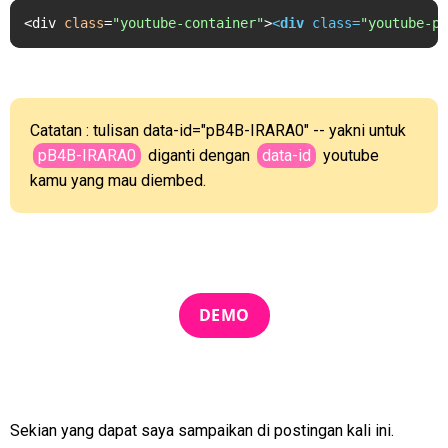
<div 
class
=
"youtube-container"
>
<
div
class
=
"youtube-pl
Catatan : tulisan data-id="pB4B-IRARA0" -- yakni untuk
pB4B-IRARA0
diganti dengan
data-id
youtube
kamu yang mau diembed.
DEMO
Sekian yang dapat saya sampaikan di postingan kali ini.