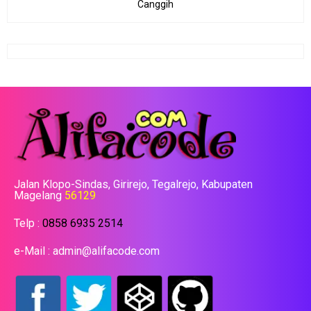
Canggih
Jalan Klopo-Sindas, Girirejo, Tegalrejo, Kabupaten
Magelang
56129
Telp :
0858 6935 2514
e-Mail : admin@alifacode.com