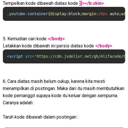
Tempelkan kode dibawah diatas kode
]]></b:skin>
.youtube-container
{
display
:block;
margin
:
20px
 auto;
wid
5. Kemudian cari kode
</body>
Letakkan kode dibawah ini persis diatas kode
</body>
<
script
src
=
'https://cdn.jsdelivr.net/gh/Alifacode/ba
6. Cara diatas masih belum cukup, karena kita mesti
menampilkan di postingan. Maka dari itu masih membutuhkan
kode pemanggil supaya kode itu keluar dengan sempurna.
Caranya adalah :
Taruh kode dibawah dalam postingan :