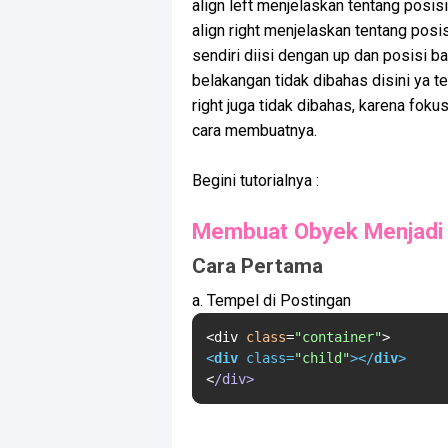
align left menjelaskan tentang posis
align right menjelaskan tentang posi
sendiri diisi dengan up dan posisi b
belakangan tidak dibahas disini ya t
right juga tidak dibahas, karena fo
cara membuatnya.
Begini tutorialnya :
Membuat Obyek Menjadi
Cara Pertama
a. Tempel di Postingan
<div 
class
=
"container"
<
div
class
=
"child"
>
</
div
>
<
/div>