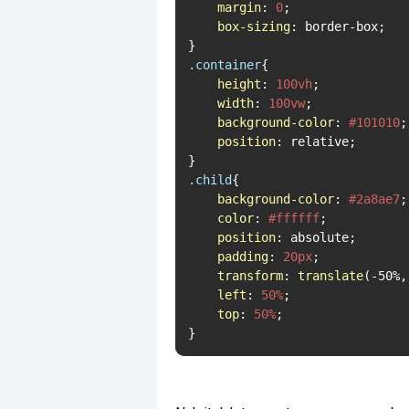
margin
: 
0
;

box-sizing
: border-box;

.container
{

height
: 
100vh
;

width
: 
100vw
;

background-color
: 
#101010
;

position
: relative;

.child
{

background-color
: 
#2a8ae7
;

color
: 
#ffffff
;

position
: absolute;

padding
: 
20px
;

transform
: 
translate
(-50%,
left
: 
50%
;

top
: 
50%
;

}