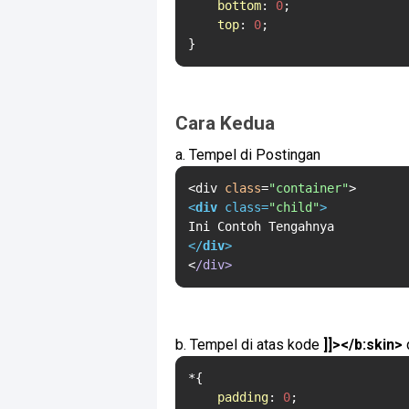
bottom
: 
0
;

top
: 
0
;

}
Cara Kedua
a. Tempel di Postingan
<div 
class
=
"container"
<
div
class
=
"child"
>
</
div
>
<
/div>
b. Tempel di atas kode
]]></b:skin>
*{

padding
: 
0
;
