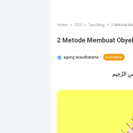
Home
CSS
Tips Blog
2 Metode Me
2 Metode Membuat Obyek
agung wisudhatama
Komentar
َنِ الرَّحِيم