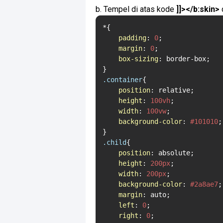
b. Tempel di atas kode
]]></b:skin>
*{

padding
: 
0
;

margin
: 
0
;

box-sizing
: border-box;

.container
{

position
: relative;

height
: 
100vh
;

width
: 
100vw
;

background-color
: 
#101010
;

.child
{

position
: absolute;

height
: 
200px
;

width
: 
200px
;

background-color
: 
#2a8ae7
;

margin
: auto;

left
: 
0
;

right
: 
0
;
